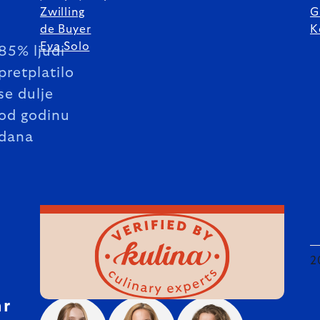
Zwilling
G
de Buyer
K
Eva Solo
85% ljudi
pretplatilo
se dulje
od godinu
dana
2
hr