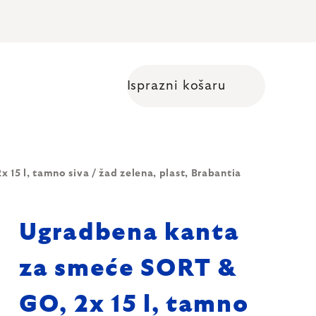
Isprazni košaru
Shopping cart
15 l, tamno siva / žad zelena, plast, Brabantia
Ugradbena kanta
za smeće SORT &
GO, 2x 15 l, tamno