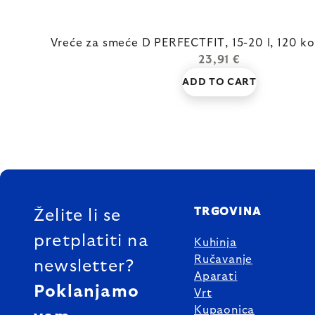
Vreće za smeće D PERFECTFIT, 15-20 l, 120 k
23,91 €
ADD TO CART
FOOTER
TRGOVINA
Želite li se
pretplatiti na
Kuhinja
Ručavanje
newsletter?
Aparati
Poklanjamo
Vrt
Kupaonica