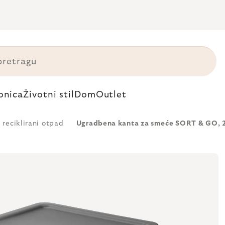
onica
Životni stil
Dom
Outlet
 reciklirani otpad
Ugradbena kanta za smeće SORT & GO, 2x 