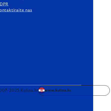
DPR
ontaktirajte nas
007–2025 Kulina.hr
www.kulina.hr