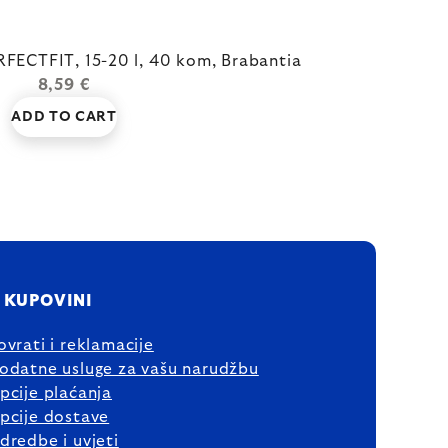
FECTFIT, 15-20 l, 40 kom, Brabantia
8,59 €
ADD TO CART
 KUPOVINI
ovrati i reklamacije
odatne usluge za vašu narudžbu
pcije plaćanja
pcije dostave
dredbe i uvjeti