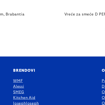
om, Brabantia
Vreće za smeće D PER
BRENDOVI
O
WMF
P
Alessi
D
SMEG
O
Kitchen Aid
O
JosephJoseph
O