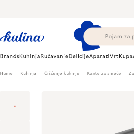
Skip
to
content
Brands
Kuhinja
Ručavanje
Delicije
Aparati
Vrt
Kupa
Home
Kuhinja
Čišćenje kuhinje
Kante za smeće
Za