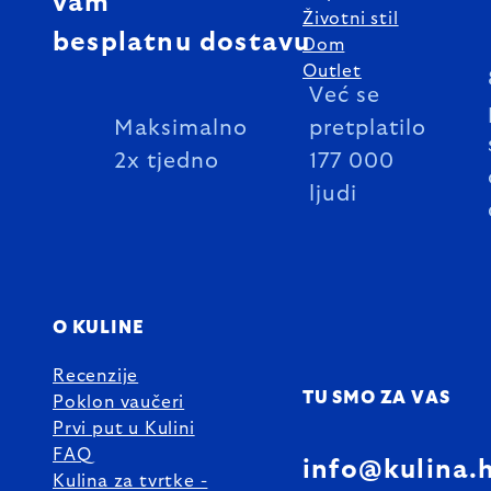
vam
Životni stil
besplatnu dostavu
Dom
Outlet
Već se
Maksimalno
pretplatilo
2x tjedno
177 000
ljudi
O KULINE
Recenzije
TU SMO ZA VAS
Poklon vaučeri
Prvi put u Kulini
FAQ
info@kulina.
Kulina za tvrtke -