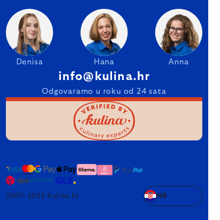
Denisa
Hana
Anna
info@kulina.hr
Odgovaramo u roku od 24 sata
2007–2025 Kulina.hr
HR