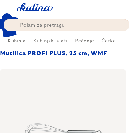
Skip
to
content
e
Kuhinja
Kuhinjski alati
Pečenje
Četke
Mutilica PROFI PLUS, 25 cm, WMF