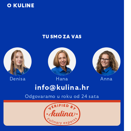
O KULINE
TU SMO ZA VAS
Denisa
Hana
Anna
info@kulina.hr
Odgovaramo u roku od 24 sata