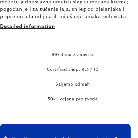
možete jednostavno umutiti šlag ili mekanu kremu;
pogodan je i za tučenje jaja, snijeg od bjelanjaka i
pripremu jela od jaja ili miješanje umaka svih vrsta.
Detailed information
100 dana za povrat
Certified shop: 9,3 / 10
Šaljemo odmah
50k+ ocjena proizvoda
FOOTER