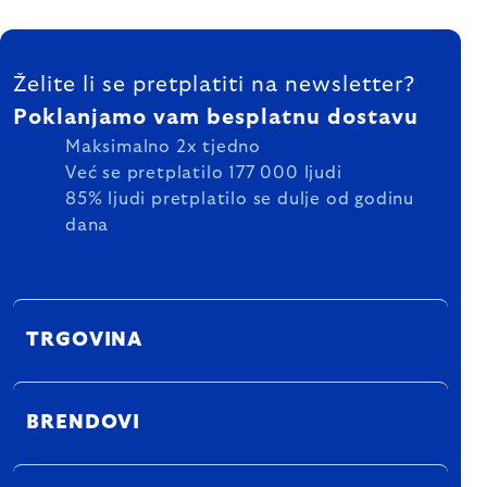
FOOTER
Želite li se pretplatiti na newsletter?
Poklanjamo vam besplatnu dostavu
Maksimalno 2x tjedno
Već se pretplatilo 177 000 ljudi
85% ljudi pretplatilo se dulje od godinu
dana
TRGOVINA
BRENDOVI