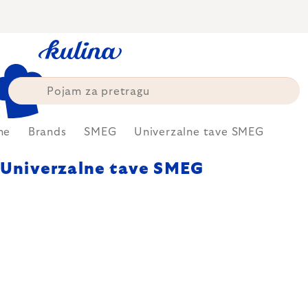
Skip
to
content
me
Brands
SMEG
Univerzalne tave SMEG
Univerzalne tave SMEG