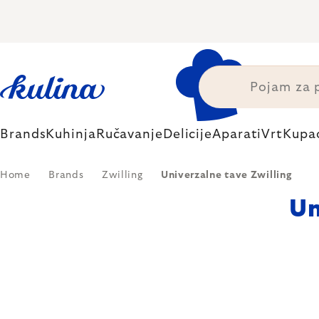
Skip
to
content
Brands
Kuhinja
Ručavanje
Delicije
Aparati
Vrt
Kupa
Home
Brands
Zwilling
Univerzalne tave Zwilling
Un