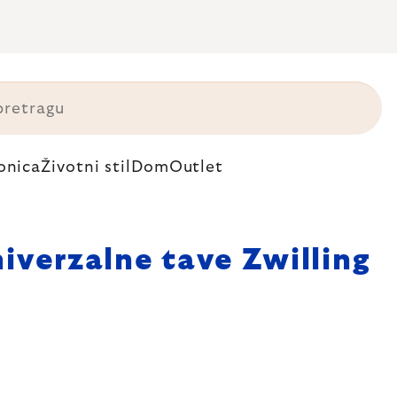
onica
Životni stil
Dom
Outlet
iverzalne tave Zwilling