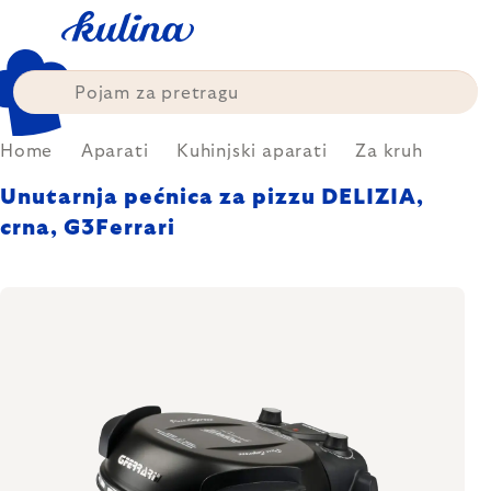
Skip
to
content
Home
Aparati
Kuhinjski aparati
Za kruh
Unutarnja pećnica za pizzu DELIZIA,
crna, G3Ferrari