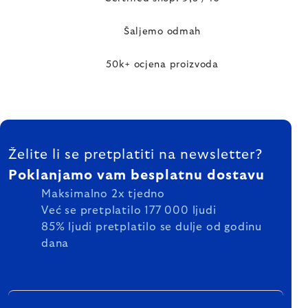
Šaljemo odmah
50k+ ocjena proizvoda
FOOTER
Želite li se pretplatiti na newsletter?
Poklanjamo vam besplatnu dostavu
Maksimalno 2x tjedno
Već se pretplatilo 177 000 ljudi
85% ljudi pretplatilo se dulje od godinu
dana