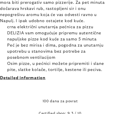
mora biti prerogativ samo pizzerije. Za pet minuta
dočarava hrskavi rub, rastopljeni sir i onu
nepogrešivu aromu koja će vas odvesti ravno u
Napulj. I ipak udobno ostajete kod kuće.
crna električni unutarnja pećnica za pizzu
DELIZIA vam omogućuje pripremu autentične
napuljske pizze kod kuće za samo 5 minuta
Peć je bez mirisa i dima, pogodna za unutarnju
upotrebu u stanovima bez potrebe za
posebnom ventilacijom
Osim pizze, u pećnici možete pripremiti i slane
pite, slatke kolače, tortilje, kestene ili peciva.
Detailed information
100 dana za povrat
Certified shop: 9,3 / 10