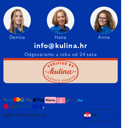
Denisa
Hana
Anna
info@kulina.hr
Odgovaramo u roku od 24 sata
2007–2025 Kulina.hr
HR