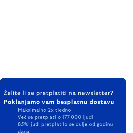
FOOTER
Želite li se pretplatiti na newsletter?
Poklanjamo vam besplatnu dostavu
Maksimalno 2x tjedno
Već se pretplatilo 177 000 ljudi
85% ljudi pretplatilo se dulje od godinu
dana