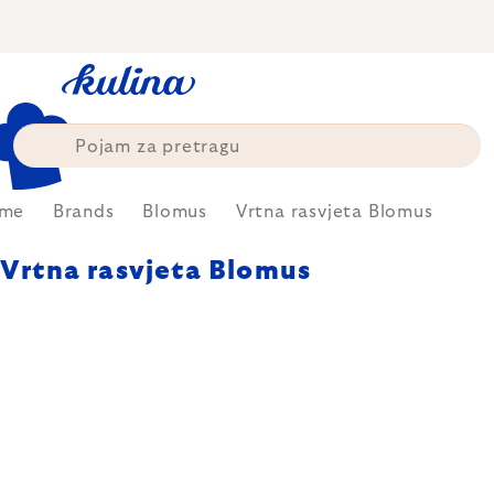
Skip
to
content
me
Brands
Blomus
Vrtna rasvjeta Blomus
Vrtna rasvjeta Blomus