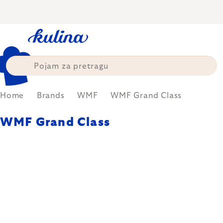
Skip
to
content
Home
Brands
WMF
WMF Grand Class
WMF Grand Class