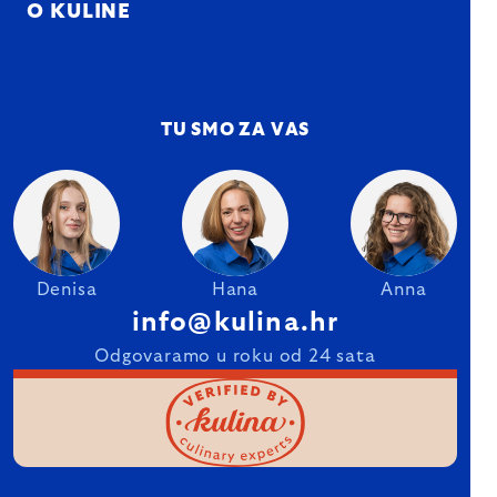
O KULINE
TU SMO ZA VAS
Denisa
Hana
Anna
info@kulina.hr
Odgovaramo u roku od 24 sata