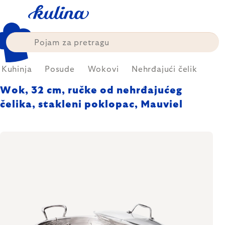
Skip
to
content
Kuhinja
Posude
Wokovi
Nehrđajući čelik
Wok, 32 cm, ručke od nehrđajućeg
čelika, stakleni poklopac, Mauviel