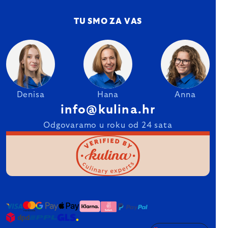
TU SMO ZA VAS
Denisa
Hana
Anna
info@kulina.hr
Odgovaramo u roku od 24 sata