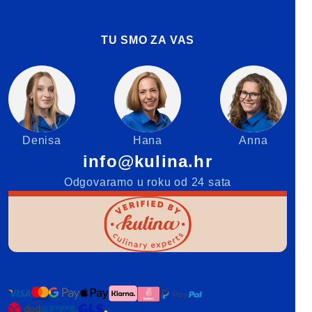
TU SMO ZA VAS
Denisa
Hana
Anna
info@kulina.hr
Odgovaramo u roku od 24 sata