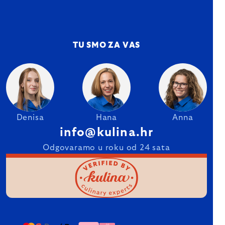
TU SMO ZA VAS
Denisa
Hana
Anna
info@kulina.hr
Odgovaramo u roku od 24 sata