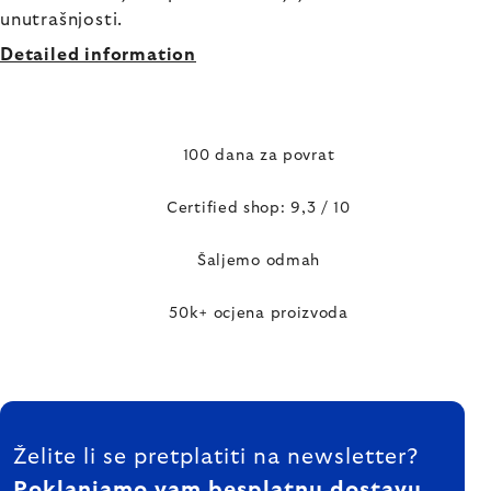
unutrašnjosti.
Detailed information
100 dana za povrat
Certified shop: 9,3 / 10
Šaljemo odmah
50k+ ocjena proizvoda
FOOTER
Želite li se pretplatiti na newsletter?
Poklanjamo vam besplatnu dostavu