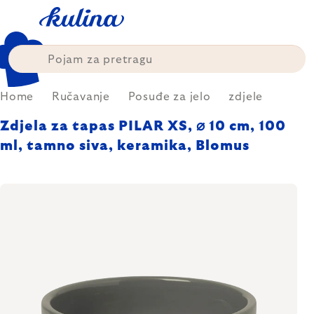
Skip
to
content
Home
Ručavanje
Posuđe za jelo
zdjele
Zdjela za tapas PILAR XS, ⌀ 10 cm, 100
ml, tamno siva, keramika, Blomus