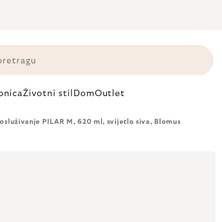
onica
Životni stil
Dom
Outlet
osluživanje PILAR M, 620 ml, svijetlo siva, Blomus