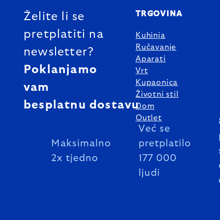
TRGOVINA
Želite li se
pretplatiti na
Kuhinja
Ručavanje
newsletter?
Aparati
Poklanjamo
Vrt
Kupaonica
vam
Životni stil
besplatnu dostavu
Dom
Outlet
Već se
Maksimalno
pretplatilo
2x tjedno
177 000
ljudi