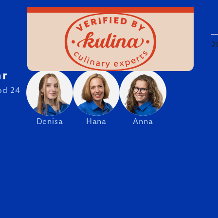
2
hr
od 24
Denisa
Hana
Anna