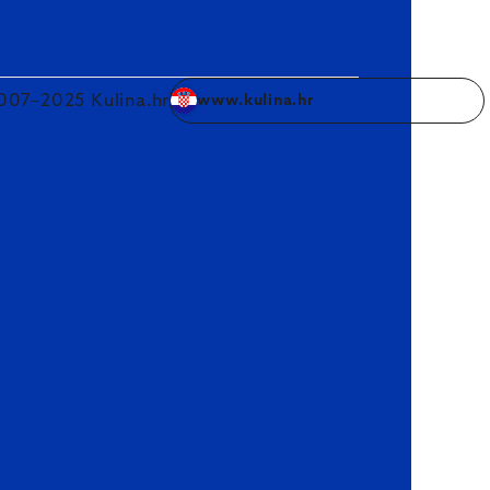
007–2025 Kulina.hr
www.kulina.hr