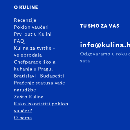
O KULINE
Recenzije
TU SMO ZA VAS
Poklon vaučeri
Prvi put u Kulini
FAQ
info@kulina.
Kulina za tvrtke -
Odgovaramo u roku 
veleprodaja
sata
Chefparade škola
kuhanja u Pragu,
Bratislavi i Budapešti
Praćenje statusa vaše
narudžbe
Zašto Kulina
Kako iskoristiti poklon
vaučer?
O nama