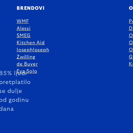
BRENDOVI
O
WMF
P
Alessi
D
SMEG
O
Kitchen Aid
O
JosephJoseph
O
Zwilling
G
de Buyer
K
Eva Solo
85% ljudi
pretplatilo
se dulje
od godinu
dana