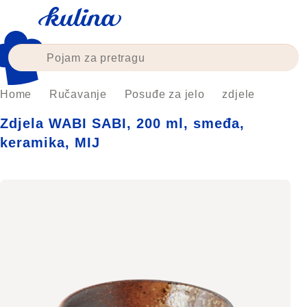
Skip
to
content
Home
Ručavanje
Posuđe za jelo
zdjele
Zdjela WABI SABI, 200 ml, smeđa,
keramika, MIJ