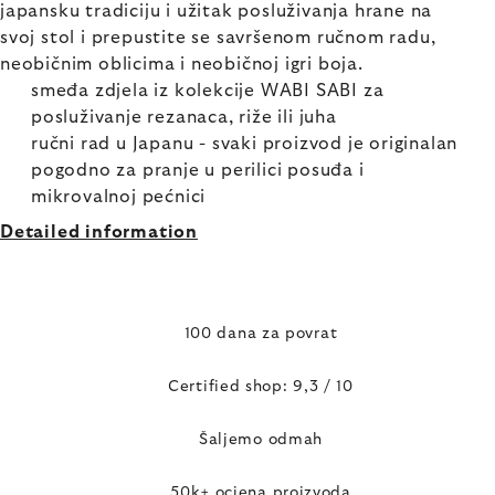
japansku tradiciju i užitak posluživanja hrane na
svoj stol i prepustite se savršenom ručnom radu,
neobičnim oblicima i neobičnoj igri boja.
smeđa zdjela iz kolekcije WABI SABI za
posluživanje rezanaca, riže ili juha
ručni rad u Japanu - svaki proizvod je originalan
pogodno za pranje u perilici posuđa i
mikrovalnoj pećnici
Detailed information
100 dana za povrat
Certified shop: 9,3 / 10
Šaljemo odmah
50k+ ocjena proizvoda