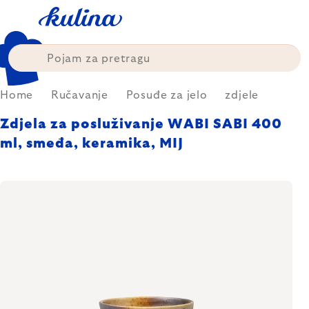
Skip
to
content
Home
Ručavanje
Posuđe za jelo
zdjele
Zdjela za posluživanje WABI SABI 400
ml, smeđa, keramika, MIJ