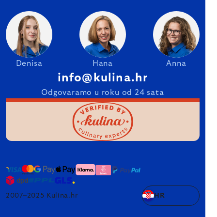
Denisa
Hana
Anna
info@kulina.hr
Odgovaramo u roku od 24 sata
2007–2025 Kulina.hr
HR