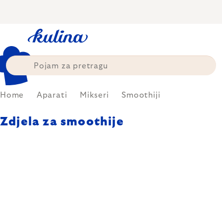
Skip
to
content
Home
Aparati
Mikseri
Smoothiji
Zdjela za smoothije