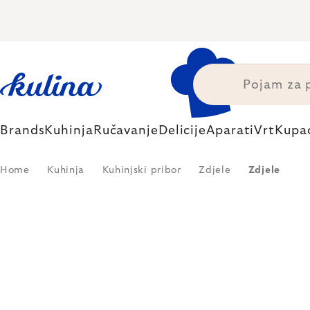
Skip
to
content
Brands
Kuhinja
Ručavanje
Delicije
Aparati
Vrt
Kupa
Home
Kuhinja
Kuhinjski pribor
Zdjele
Zdjele