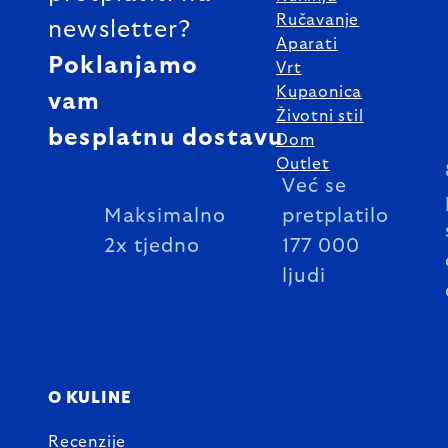
Ručavanje
newsletter?
Aparati
Poklanjamo
Vrt
Kupaonica
vam
Životni stil
besplatnu dostavu
Dom
Outlet
Već se
Maksimalno
pretplatilo
2x tjedno
177 000
ljudi
O KULINE
Recenzije