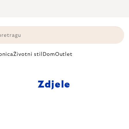
onica
Životni stil
Dom
Outlet
Zdjele