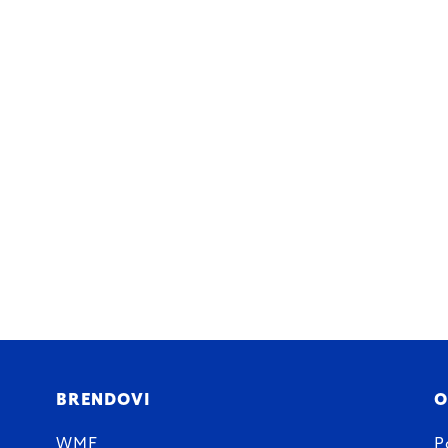
BRENDOVI
O
WMF
P