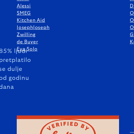
Alessi
D
SMEG
O
Kitchen Aid
O
JosephJoseph
O
Zwilling
G
de Buyer
K
Eva Solo
85% ljudi
pretplatilo
se dulje
od godinu
dana