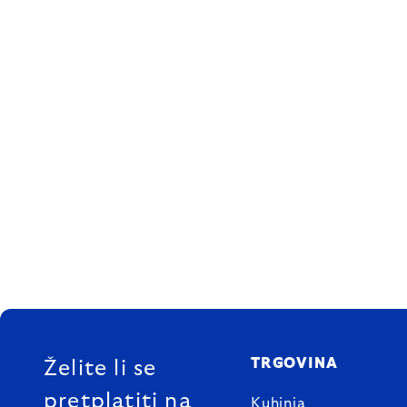
FOOTER
TRGOVINA
Želite li se
pretplatiti na
Kuhinja