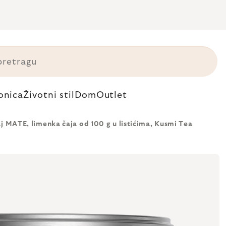
onica
Životni stil
Dom
Outlet
aj MATE, limenka čaja od 100 g u listićima, Kusmi Tea