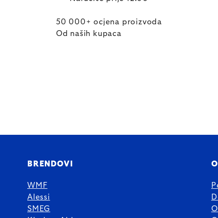
50 000+ ocjena proizvoda
Od naših kupaca
BRENDOVI
O
WMF
P
Alessi
D
SMEG
O