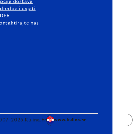
pcije dostave
dredbe i uvjeti
DPR
ontaktirajte nas
007–2025 Kulina.hr
www.kulina.hr