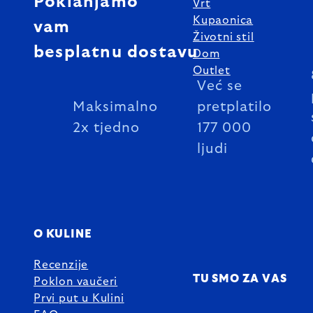
Poklanjamo
Vrt
Kupaonica
vam
Životni stil
besplatnu dostavu
Dom
Outlet
Već se
Maksimalno
pretplatilo
2x tjedno
177 000
ljudi
O KULINE
Recenzije
TU SMO ZA VAS
Poklon vaučeri
Prvi put u Kulini