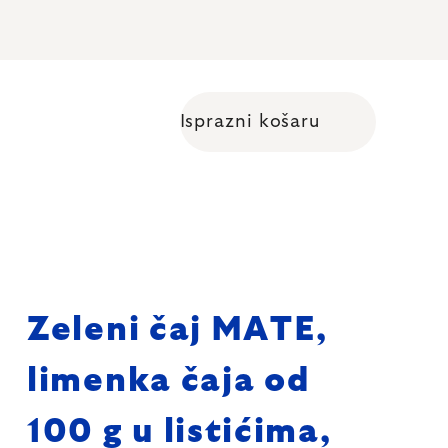
Isprazni košaru
Shopping cart
Zeleni čaj MATE,
limenka čaja od
100 g u listićima,