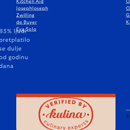
Kitchen Aid
O
JosephJoseph
O
Zwilling
G
de Buyer
K
Eva Solo
85% ljudi
pretplatilo
se dulje
od godinu
dana
2