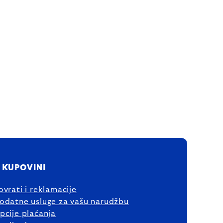
 KUPOVINI
ovrati i reklamacije
odatne usluge za vašu narudžbu
pcije plaćanja