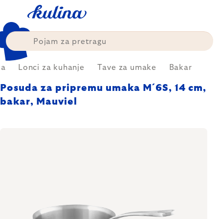
Skip
to
content
ja
Lonci za kuhanje
Tave za umake
Bakar
Posuda za pripremu umaka M´6S, 14 cm,
bakar, Mauviel