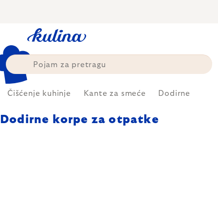
Skip
to
content
Čišćenje kuhinje
Kante za smeće
Dodirne
Dodirne korpe za otpatke