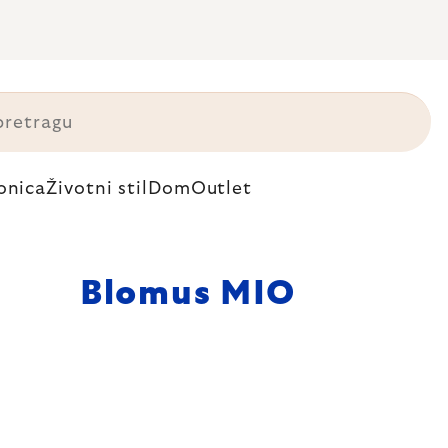
onica
Životni stil
Dom
Outlet
Blomus MIO