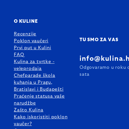
O KULINE
Recenzije
TU SMO ZA VAS
Poklon vaučeri
Prvi put u Kulini
FAQ
info@kulina.
Kulina za tvrtke -
Odgovaramo u roku 
veleprodaja
sata
Chefparade škola
kuhanja u Pragu,
Bratislavi i Budapešti
Praćenje statusa vaše
narudžbe
Zašto Kulina
Kako iskoristiti poklon
vaučer?