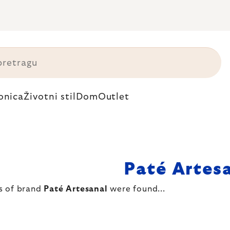
onica
Životni stil
Dom
Outlet
Paté Artes
s of brand
Paté Artesanal
were found...