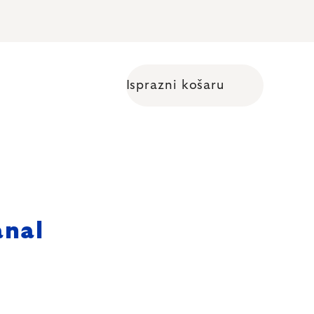
Isprazni košaru
Shopping cart
anal