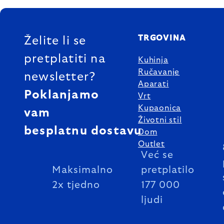
FOOTER
TRGOVINA
Želite li se
pretplatiti na
Kuhinja
Ručavanje
newsletter?
Aparati
Poklanjamo
Vrt
Kupaonica
vam
Životni stil
besplatnu dostavu
Dom
Outlet
Već se
Maksimalno
pretplatilo
2x tjedno
177 000
ljudi