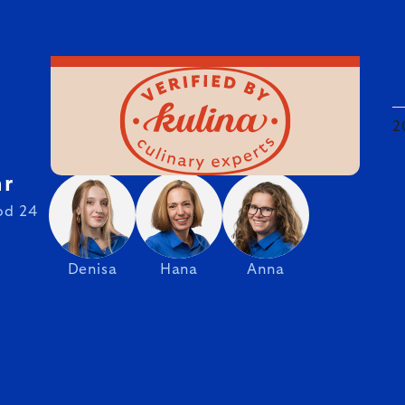
2
hr
od 24
Denisa
Hana
Anna