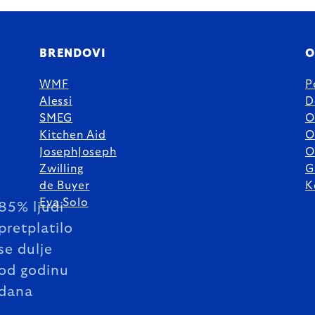
BRENDOVI
O
WMF
P
Alessi
D
SMEG
O
Kitchen Aid
O
JosephJoseph
O
Zwilling
G
de Buyer
K
Eva Solo
85% ljudi
pretplatilo
se dulje
od godinu
dana