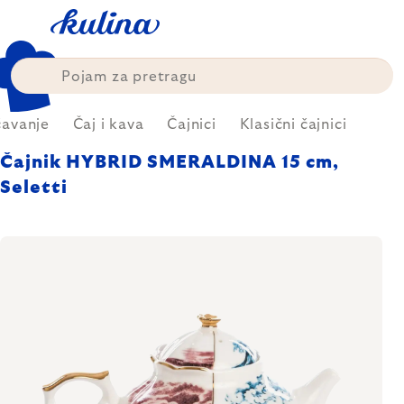
Skip
to
content
avanje
Čaj i kava
Čajnici
Klasični čajnici
Čajnik HYBRID SMERALDINA 15 cm,
Seletti