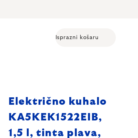
Isprazni košaru
Shopping cart
Električno kuhalo
KA5KEK1522EIB,
1,5 l, tinta plava,