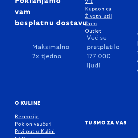
Poklanjamo
Vrt
Kupaonica
vam
Životni stil
besplatnu dostavu
Dom
Outlet
Već se
Maksimalno
pretplatilo
2x tjedno
177 000
ljudi
O KULINE
Recenzije
TU SMO ZA VAS
Poklon vaučeri
Prvi put u Kulini