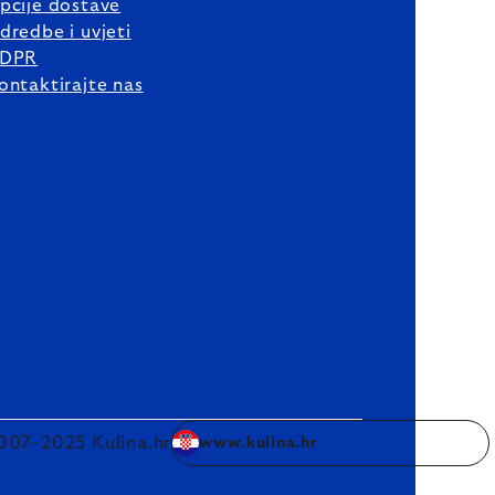
pcije dostave
dredbe i uvjeti
DPR
ontaktirajte nas
007–2025 Kulina.hr
www.kulina.hr