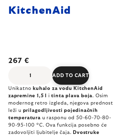
KitchenAid
267 €
ADD TO CART
Unikatno
kuhalo za vodu KitchenAid
zapremine 1,5 l
i
tinta plava boja
. Osim
modernog retro izgleda, njegova prednost
leži u
prilagodljivosti pojedinačnih
temperatura
u rasponu od 50-60-70-80-
90-95-100 °C. Ova funkcija posebno će
zadovoljiti ljubitelje čaja.
Dvostruke