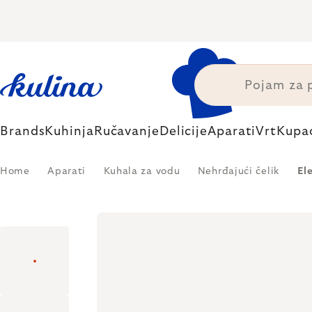
Skip
to
content
Brands
Kuhinja
Ručavanje
Delicije
Aparati
Vrt
Kupa
Home
Aparati
Kuhala za vodu
Nehrđajući čelik
El