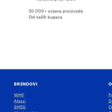
50 000+ ocjena proizvoda
Od naših kupaca
BRENDOVI
O
WMF
P
Alessi
D
SMEG
O