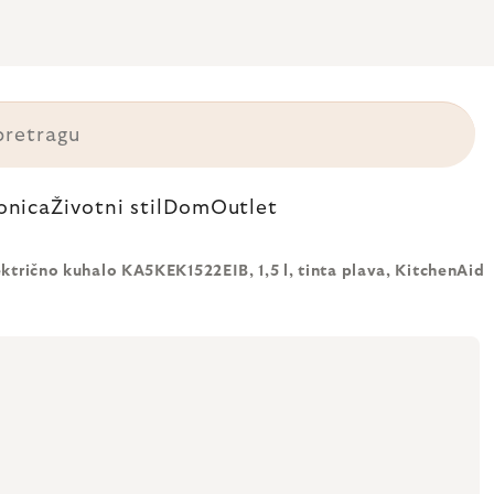
onica
Životni stil
Dom
Outlet
ektrično kuhalo KA5KEK1522EIB, 1,5 l, tinta plava, KitchenAid