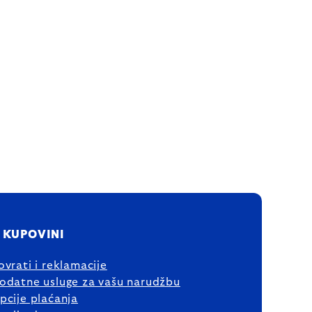
 KUPOVINI
ovrati i reklamacije
odatne usluge za vašu narudžbu
pcije plaćanja