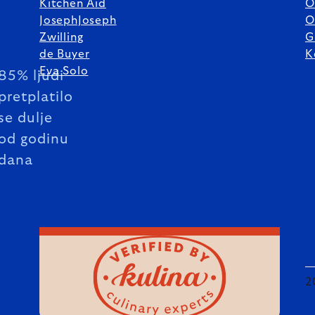
Kitchen Aid
O
JosephJoseph
O
Zwilling
G
de Buyer
K
Eva Solo
85% ljudi
pretplatilo
se dulje
od godinu
dana
2