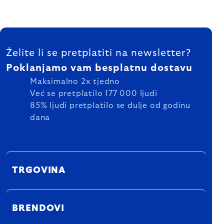
FOOTER
Želite li se pretplatiti na newsletter?
Poklanjamo vam besplatnu dostavu
Maksimalno 2x tjedno
Već se pretplatilo 177 000 ljudi
85% ljudi pretplatilo se dulje od godinu
dana
TRGOVINA
BRENDOVI