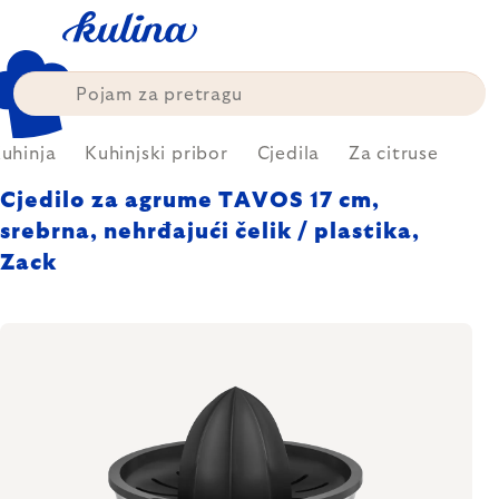
Skip
to
content
uhinja
Kuhinjski pribor
Cjedila
Za citruse
Cjedilo za agrume TAVOS 17 cm,
srebrna, nehrđajući čelik / plastika,
Zack