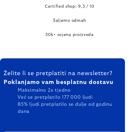
Certified shop: 9,3 / 10
Šaljemo odmah
50k+ ocjena proizvoda
FOOTER
Želite li se pretplatiti na newsletter?
Poklanjamo vam besplatnu dostavu
Maksimalno 2x tjedno
Već se pretplatilo 177 000 ljudi
85% ljudi pretplatilo se dulje od godinu
dana