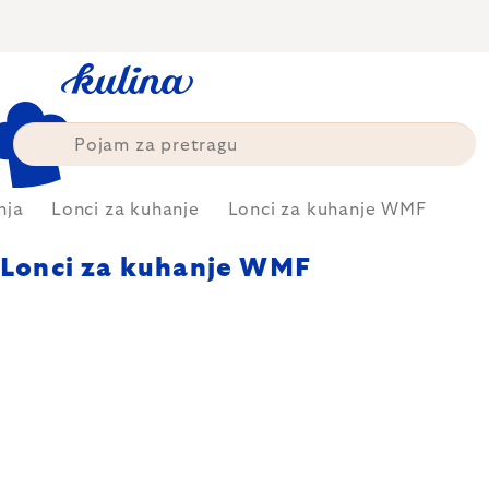
Skip
to
content
nja
Lonci za kuhanje
Lonci za kuhanje WMF
Lonci za kuhanje WMF