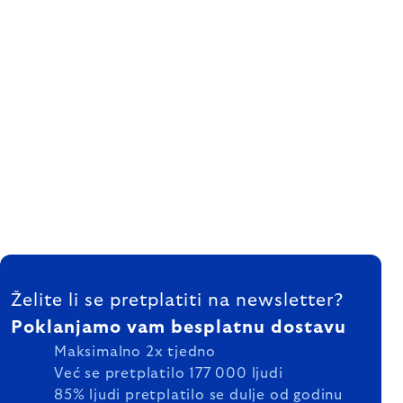
FOOTER
Želite li se pretplatiti na newsletter?
Poklanjamo vam besplatnu dostavu
Maksimalno 2x tjedno
Već se pretplatilo 177 000 ljudi
85% ljudi pretplatilo se dulje od godinu