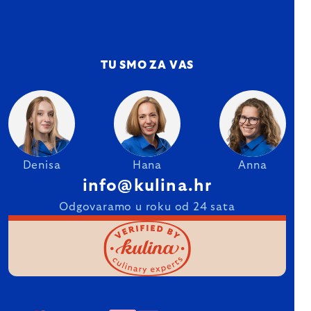
TU SMO ZA VAS
Denisa
Hana
Anna
info@kulina.hr
Odgovaramo u roku od 24 sata