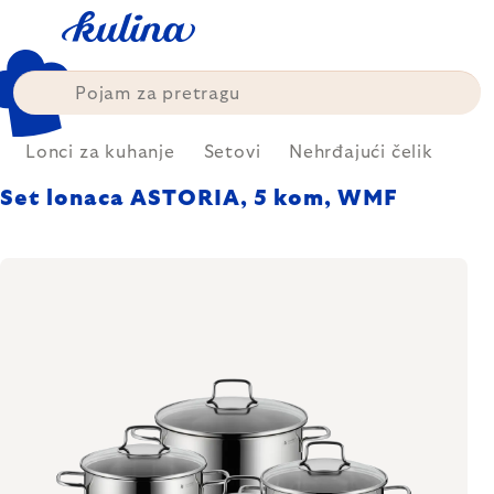
Skip
to
content
Lonci za kuhanje
Setovi
Nehrđajući čelik
Set lonaca ASTORIA, 5 kom, WMF