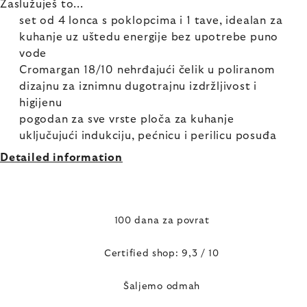
Zaslužuješ to...
set od 4 lonca s poklopcima i 1 tave, idealan za
kuhanje uz uštedu energije bez upotrebe puno
vode
Cromargan 18/10 nehrđajući čelik u poliranom
dizajnu za iznimnu dugotrajnu izdržljivost i
higijenu
pogodan za sve vrste ploča za kuhanje
uključujući indukciju, pećnicu i perilicu posuđa
Detailed information
100 dana za povrat
Certified shop: 9,3 / 10
Šaljemo odmah