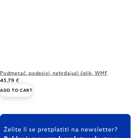
Podmetač, podesivi, nehrđajući čelik, WMF
45,79 €
ADD TO CART
FOOTER
Želite li se pretplatiti na newsletter?