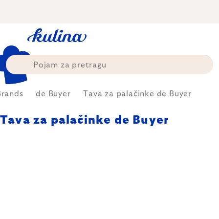
Skip
to
content
Brands
de Buyer
Tava za palačinke de Buyer
Tava za palačinke de Buyer