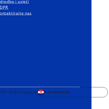
dredbe i uvjeti
DPR
ontaktirajte nas
007–2025 Kulina.hr
www.kulina.hr