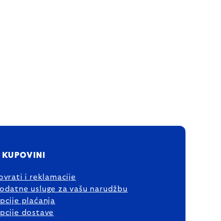
 KUPOVINI
ovrati i reklamacije
odatne usluge za vašu narudžbu
pcije plaćanja
pcije dostave