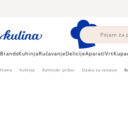
Skip
to
content
Brands
Kuhinja
Ručavanje
Delicije
Aparati
Vrt
Kupa
Home
Kuhinja
Kuhinjski pribor
Daske za rezanje
B