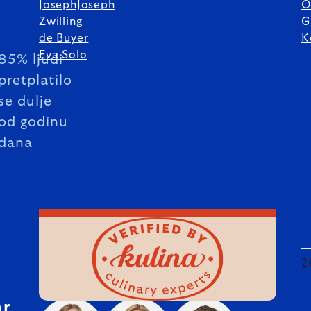
JosephJoseph
O
Zwilling
G
de Buyer
K
Eva Solo
85% ljudi
pretplatilo
se dulje
od godinu
dana
2
hr