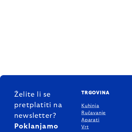
FOOTER
TRGOVINA
Želite li se
pretplatiti na
Kuhinja
Ručavanje
newsletter?
Aparati
Poklanjamo
Vrt