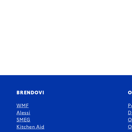
BRENDOVI
O
WMF
P
Alessi
D
SMEG
O
Kitchen Aid
O