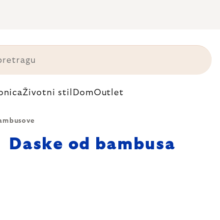
onica
Životni stil
Dom
Outlet
ambusove
Daske od bambusa