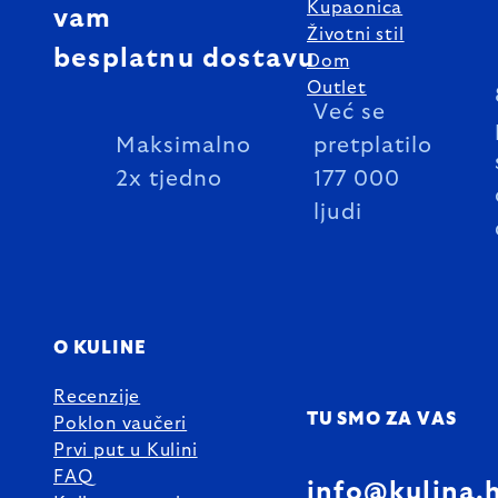
Kupaonica
vam
Životni stil
besplatnu dostavu
Dom
Outlet
Već se
Maksimalno
pretplatilo
2x tjedno
177 000
ljudi
O KULINE
Recenzije
TU SMO ZA VAS
Poklon vaučeri
Prvi put u Kulini
FAQ
info@kulina.