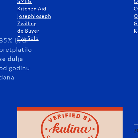
SMEG
O
Kitchen Aid
O
JosephJoseph
O
Zwilling
G
de Buyer
K
Eva Solo
85% ljudi
pretplatilo
se dulje
od godinu
dana
2