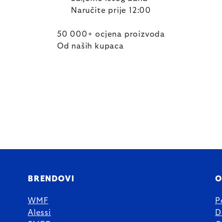
Naručite prije 12:00
50 000+ ocjena proizvoda
Od naših kupaca
BRENDOVI
O
WMF
P
Alessi
D