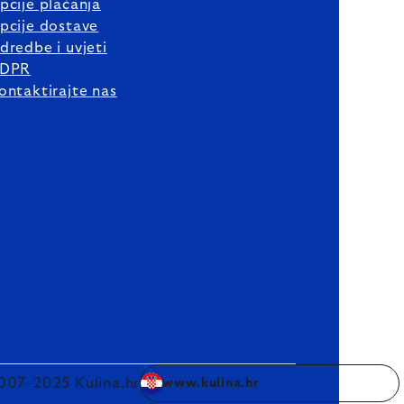
pcije plaćanja
pcije dostave
dredbe i uvjeti
DPR
ontaktirajte nas
007–2025 Kulina.hr
www.kulina.hr