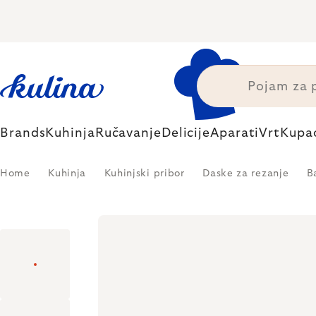
Skip
to
content
Brands
Kuhinja
Ručavanje
Delicije
Aparati
Vrt
Kupa
Home
Kuhinja
Kuhinjski pribor
Daske za rezanje
B