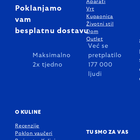
Aparati
Poklanjamo
Vrt
Kupaonica
vam
Životni stil
besplatnu dostavu
Dom
Outlet
Već se
Maksimalno
pretplatilo
2x tjedno
177 000
ljudi
O KULINE
Recenzije
TU SMO ZA VAS
Poklon vaučeri