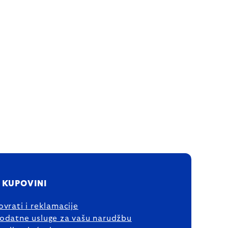
 KUPOVINI
ovrati i reklamacije
odatne usluge za vašu narudžbu