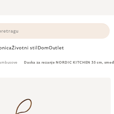
onica
Životni stil
Dom
Outlet
ambusove
Daska za rezanje NORDIC KITCHEN 35 cm, smeđ