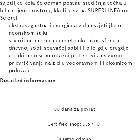
svjetiljke koja će odmah postati središnja točka u
bilo kojem prostoru, kladite se na SUPERLINEA od
Seletti!
ekstravagantna i energična zidna svjetiljka u
neonskom stilu
stvorit će modernu umjetničku atmosferu u
dnevnoj sobi, spavaćoj sobi ili bilo gdje drugdje
u pakiranju su montažni prstenovi za sigurno
pričvršćivanje na zid u vodoravnom ili okomitom
položaju
Detailed information
100 dana za povrat
Certified shop: 9,3 / 10
Šaljemo odmah