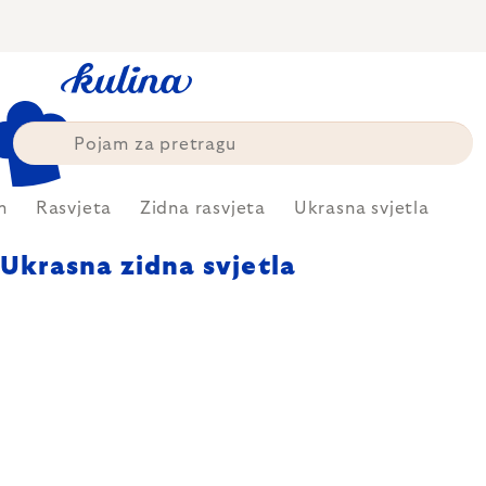
Skip
to
content
m
Rasvjeta
Zidna rasvjeta
Ukrasna svjetla
Ukrasna zidna svjetla