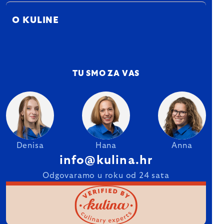
O KULINE
TU SMO ZA VAS
Denisa
Hana
Anna
info@kulina.hr
Odgovaramo u roku od 24 sata