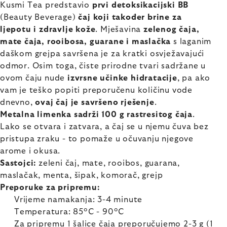
Kusmi Tea predstavio
prvi detoksikacijski BB
(Beauty Beverage)
čaj koji također brine za
ljepotu i zdravlje kože
. Mješavina
zelenog čaja,
mate čaja, rooibosa, guarane i maslačka
s laganim
daškom grejpa savršena je za kratki osvježavajući
odmor. Osim toga, čiste prirodne tvari sadržane u
ovom čaju nude
izvrsne učinke hidratacije
, pa ako
vam je teško popiti preporučenu količinu vode
dnevno,
ovaj čaj je savršeno rješenje
.
Metalna limenka sadrži 100 g rastresitog čaja
.
Lako se otvara i zatvara, a čaj se u njemu čuva bez
pristupa zraku - to pomaže u očuvanju njegove
arome i okusa.
Sastojci:
zeleni čaj, mate, rooibos, guarana,
maslačak, menta, šipak, komorač, grejp
Preporuke za pripremu:
Vrijeme namakanja: 3-4 minute
Temperatura: 85°C - 90°C
Za pripremu 1 šalice čaja preporučujemo 2-3 g (1