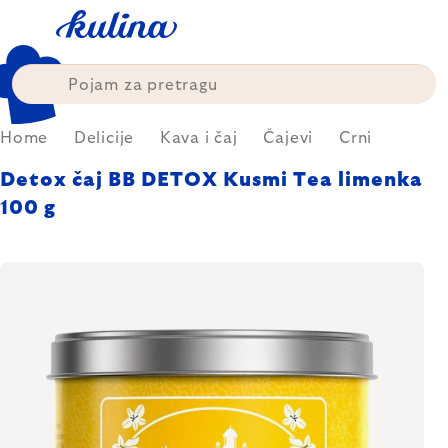
Skip
to
content
Home
Delicije
Kava i čaj
Čajevi
Crni
Detox čaj BB DETOX Kusmi Tea limenka
100 g