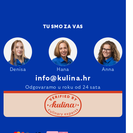
TU SMO ZA VAS
Denisa
Hana
Anna
info@kulina.hr
Odgovaramo u roku od 24 sata