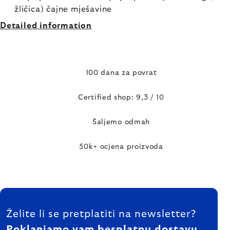
žličica) čajne mješavine
Detailed information
100 dana za povrat
Certified shop: 9,3 / 10
Šaljemo odmah
50k+ ocjena proizvoda
FOOTER
Želite li se pretplatiti na newsletter?
Poklanjamo vam besplatnu dostavu