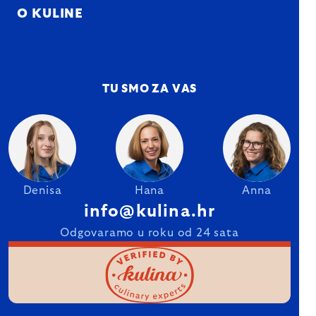
O KULINE
TU SMO ZA VAS
Denisa
Hana
Anna
info@kulina.hr
Odgovaramo u roku od 24 sata