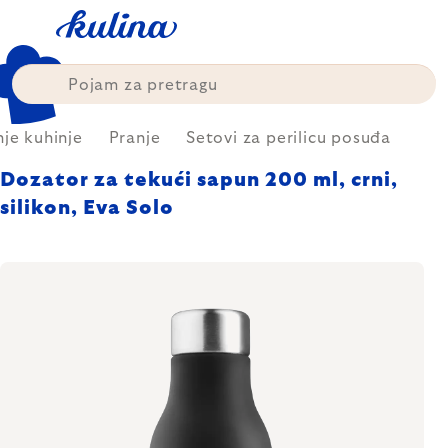
Skip
to
content
nje kuhinje
Pranje
Setovi za perilicu posuđa
Dozator za tekući sapun 200 ml, crni,
silikon, Eva Solo