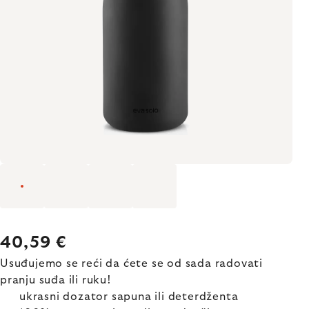
40,59 €
Usuđujemo se reći da ćete se od sada radovati
pranju suđa ili ruku!
ukrasni dozator sapuna ili deterdženta