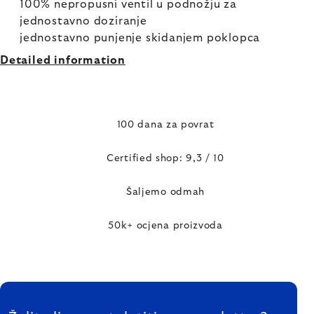
100% nepropusni ventil u podnožju za
jednostavno doziranje
jednostavno punjenje skidanjem poklopca
Detailed information
100 dana za povrat
Certified shop: 9,3 / 10
Šaljemo odmah
50k+ ocjena proizvoda
FOOTER