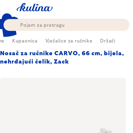
Skip
to
content
me
Kupaonica
Vješalice za ručnike
Držači
Nosač za ručnike CARVO, 66 cm, bijela,
nehrđajući čelik, Zack