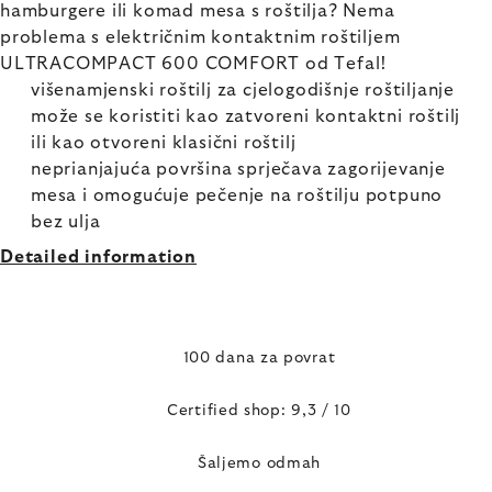
hamburgere ili komad mesa s roštilja? Nema
problema s električnim kontaktnim roštiljem
ULTRACOMPACT 600 COMFORT od Tefal!
višenamjenski roštilj za cjelogodišnje roštiljanje
može se koristiti kao zatvoreni kontaktni roštilj
ili kao otvoreni klasični roštilj
neprianjajuća površina sprječava zagorijevanje
mesa i omogućuje pečenje na roštilju potpuno
bez ulja
Detailed information
100 dana za povrat
Certified shop: 9,3 / 10
Šaljemo odmah