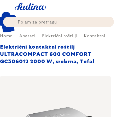
Skip
to
content
Home
Aparati
Električni roštilji
Kontaktni
Električni kontaktni roštilj
ULTRACOMPACT 600 COMFORT
GC306012 2000 W, srebrna, Tefal