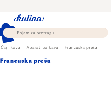
Skip
to
content
Čaj i kava
Aparati za kavu
Francuska preša
Francuska preša