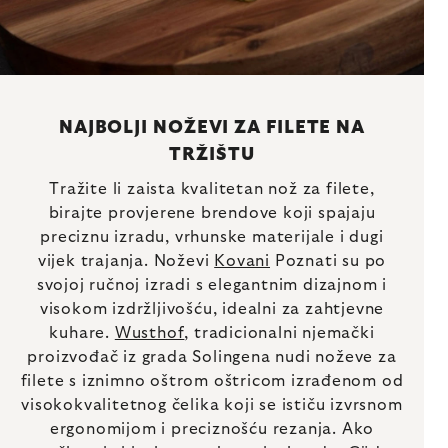
NAJBOLJI NOŽEVI ZA FILETE NA
TRŽIŠTU
Tražite li zaista kvalitetan nož za filete,
birajte provjerene brendove koji spajaju
preciznu izradu, vrhunske materijale i dugi
vijek trajanja. Noževi
Kovani
Poznati su po
svojoj ručnoj izradi s elegantnim dizajnom i
visokom izdržljivošću, idealni za zahtjevne
kuhare.
Wusthof
, tradicionalni njemački
proizvođač iz grada Solingena nudi noževe za
filete s iznimno oštrom oštricom izrađenom od
visokokvalitetnog čelika koji se ističu izvrsnom
ergonomijom i preciznošću rezanja. Ako