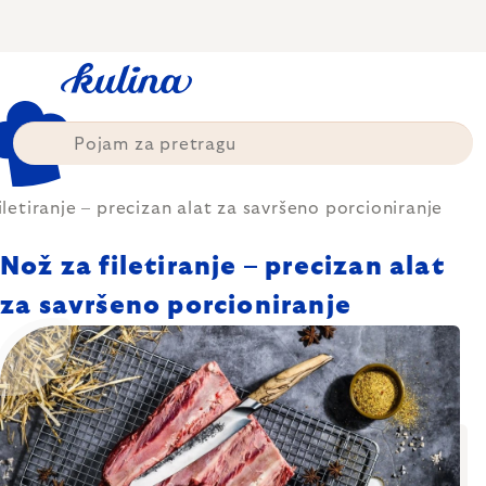
Skip
to
content
iletiranje – precizan alat za savršeno porcioniranje
Nož za filetiranje – precizan alat
za savršeno porcioniranje