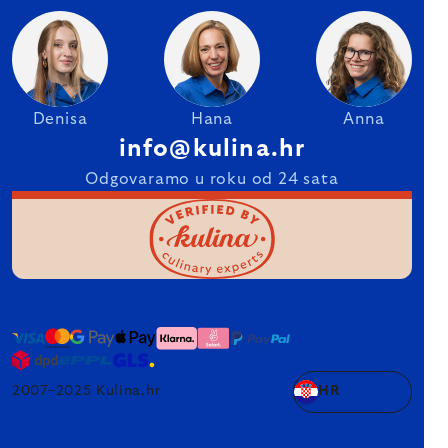
Denisa
Hana
Anna
info@kulina.hr
Odgovaramo u roku od 24 sata
2007–2025 Kulina.hr
HR