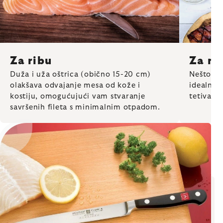
Za m
Za ribu
Nešto kra
Duža i uža oštrica (obično 15-20 cm)
idealna j
olakšava odvajanje mesa od kože i
tetiva i 
kostiju, omogućujući vam stvaranje
savršenih fileta s minimalnim otpadom.