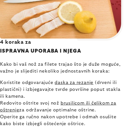
4 koraka za
ISPRAVNA UPORABA I NJEGA
Kako bi vaš nož za filete trajao što je duže moguće,
važno je slijediti nekoliko jednostavnih koraka:
Koristite odgovarajuće
daska za rezanje
(drveni ili
plastični) i izbjegavajte tvrde površine poput stakla
ili kamena.
Redovito oštrite svoj nož
brusilicom ili čelikom za
oštrenje
za održavanje optimalne oštrine.
Operite ga ručno nakon upotrebe i odmah osušite
kako biste izbjegli oštećenje oštrice.