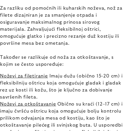
Za razliku od pomoćnih ili kuharskih noževa, nož za
filete dizajniran je za smanjenje otpada i
osiguravanje maksimalnog prinosa sirovog
materijala. Zahvaljujući fleksibilnoj oštrici,
omogućuje glatko i precizno rezanje duž kostiju ili
površine mesa bez ometanja.
Također se razlikuje od noža za otkoštavanje, s
kojim se često uspoređuje:
Noževi za filetiranje
Imaju dužu (obično 15-20 cm) i
fleksibilniju oštricu koja omogućuje gladak i gladak
rez uz kosti ili kožu, što je ključno za dobivanje
savršenih fileta.
Noževi za otkoštavanje
Obično su kraći (12–17 cm) i
imaju čvršću oštricu koja omogućuje bolju kontrolu
prilikom odvajanja mesa od kostiju, kao što je
otkoštavanje pilećeg ili svinjskog buta. U usporedbi