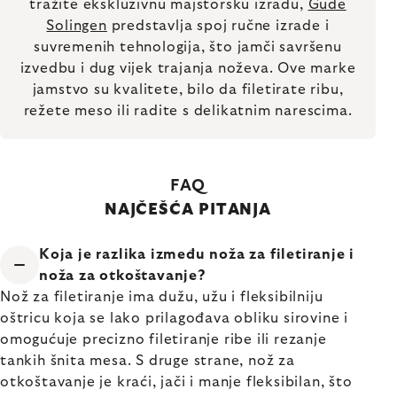
tražite ekskluzivnu majstorsku izradu,
Güde
Solingen
predstavlja spoj ručne izrade i
suvremenih tehnologija, što jamči savršenu
izvedbu i dug vijek trajanja noževa. Ove marke
jamstvo su kvalitete, bilo da filetirate ribu,
režete meso ili radite s delikatnim narescima.
FAQ
NAJČEŠĆA PITANJA
Koja je razlika između noža za filetiranje i
noža za otkoštavanje?
Nož za filetiranje ima dužu, užu i fleksibilniju
oštricu koja se lako prilagođava obliku sirovine i
omogućuje precizno filetiranje ribe ili rezanje
tankih šnita mesa. S druge strane, nož za
otkoštavanje je kraći, jači i manje fleksibilan, što