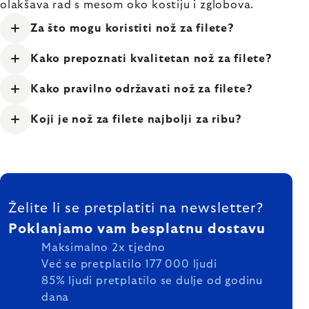
olakšava rad s mesom oko kostiju i zglobova.
Za što mogu koristiti nož za filete?
Kako prepoznati kvalitetan nož za filete?
Kako pravilno održavati nož za filete?
Koji je nož za filete najbolji za ribu?
FOOTER
Želite li se pretplatiti na newsletter?
Poklanjamo vam besplatnu dostavu
Maksimalno 2x tjedno
Već se pretplatilo 177 000 ljudi
85% ljudi pretplatilo se dulje od godinu
dana