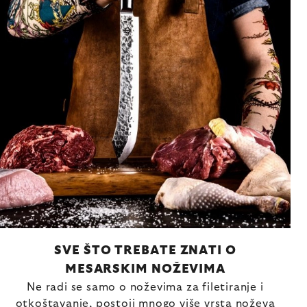
SVE ŠTO TREBATE ZNATI O
MESARSKIM NOŽEVIMA
Ne radi se samo o noževima za filetiranje i
otkoštavanje, postoji mnogo više vrsta noževa