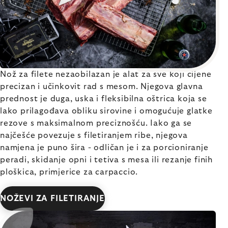
Nož za filete nezaobilazan je alat za sve koji cijene
precizan i učinkovit rad s mesom. Njegova glavna
prednost je duga, uska i fleksibilna oštrica koja se
lako prilagođava obliku sirovine i omogućuje glatke
rezove s maksimalnom preciznošću. Iako ga se
najčešće povezuje s filetiranjem ribe, njegova
namjena je puno šira - odličan je i za porcioniranje
peradi, skidanje opni i tetiva s mesa ili rezanje finih
ploškica, primjerice za carpaccio.
NOŽEVI ZA FILETIRANJE