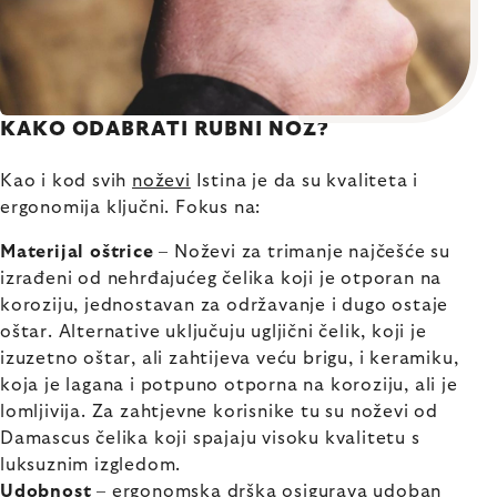
KAKO ODABRATI RUBNI NOŽ?
Kao i kod svih
noževi
Istina je da su kvaliteta i
ergonomija ključni. Fokus na:
Materijal oštrice
– Noževi za trimanje najčešće su
izrađeni od nehrđajućeg čelika koji je otporan na
koroziju, jednostavan za održavanje i dugo ostaje
oštar. Alternative uključuju ugljični čelik, koji je
izuzetno oštar, ali zahtijeva veću brigu, i keramiku,
koja je lagana i potpuno otporna na koroziju, ali je
lomljivija. Za zahtjevne korisnike tu su noževi od
Damascus čelika koji spajaju visoku kvalitetu s
luksuznim izgledom.
Udobnost
– ergonomska drška osigurava udoban