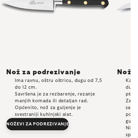
Nož za podrezivanje
Nož z
Ima ravnu, oštru oštricu, dugu od 7,5
Karak
do 12 cm.
dužin
Savršena je za rezbarenje, rezanje
ptičj
manjih komada ili detaljan rad.
Zahva
Općenito, nož za guljenje je
savrš
svestraniji kuhinjski alat.
povrć
gulje
NOŽEVI ZA PODREZIVANJE
Nije 
speci