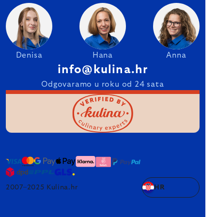
Denisa
Hana
Anna
info@kulina.hr
Odgovaramo u roku od 24 sata
2007–2025 Kulina.hr
HR