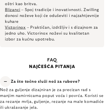
oštri kao britva.
Blizanci
– Spoj tradicije i inovativnosti. Zwilling
donosi noževe koji će oduševiti i najzahtjevnije
kuhare
Victorinox
– Praktičan, izdržljiv i s dizajnom za
jedno uho. Victorinox noževi su kvalitetan
izbor za kućnu upotrebu.
FAQ
NAJČEŠĆA PITANJA
Za što točno služi nož za rubove?
Nož za guljenje dizajniran je za precizan rad s
manjim namirnicama poput voća i povrća. Koristi se
za rezanje mrlja, guljenje, rezanje na male komadiće
ili ukrašavanje jela.