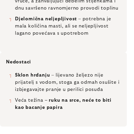
vruće, a zahvaljujući debelim stijenkama i
dnu savršeno ravnomjerno provodi toplinu
Djelomična neljepljivost
– potrebna je
mala količina masti, ali se neljepljivost
lagano povećava s upotrebom
Nedostaci
Sklon hrđanju
– lijevano željezo nije
prijatelj s vodom, stoga ga odmah osušite i
izbjegavajte pranje u perilici posuđa
Veća težina
– ruku na srce, neće to biti
kao bacanje papira