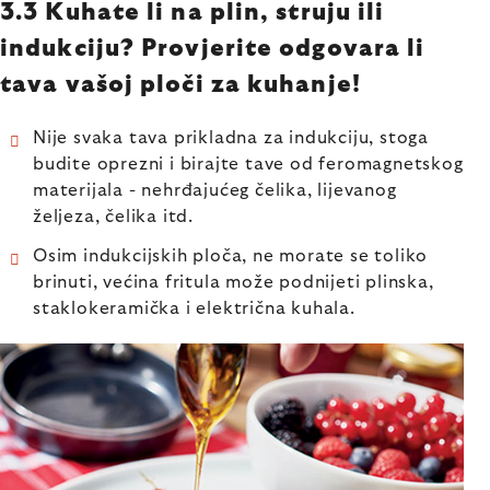
3.3 Kuhate li na plin, struju ili
indukciju? Provjerite odgovara li
tava vašoj ploči za kuhanje!
Nije svaka tava prikladna za indukciju, stoga
budite oprezni i birajte tave od feromagnetskog
materijala - nehrđajućeg čelika, lijevanog
željeza, čelika itd.
Osim indukcijskih ploča, ne morate se toliko
brinuti, većina fritula može podnijeti plinska,
staklokeramička i električna kuhala.