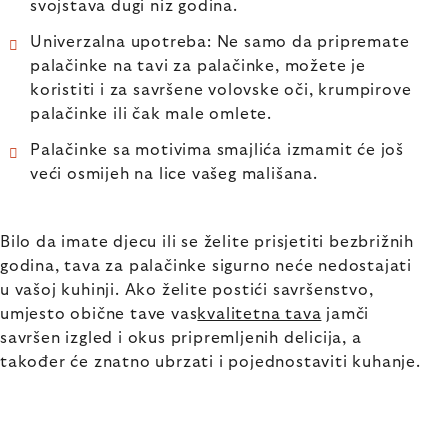
svojstava dugi niz godina.
Univerzalna upotreba: Ne samo da pripremate
palačinke na tavi za palačinke, možete je
koristiti i za savršene volovske oči, krumpirove
palačinke ili čak male omlete.
Palačinke sa motivima smajlića izmamit će još
veći osmijeh na lice vašeg mališana.
Bilo da imate djecu ili se želite prisjetiti bezbrižnih
godina, tava za palačinke sigurno neće nedostajati
u vašoj kuhinji. Ako želite postići savršenstvo,
umjesto obične tave vas
kvalitetna tava
jamči
savršen izgled i okus pripremljenih delicija, a
također će znatno ubrzati i pojednostaviti kuhanje.