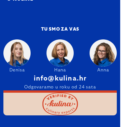
TU SMO ZA VAS
Denisa
Hana
Anna
info@kulina.hr
Odgovaramo u roku od 24 sata