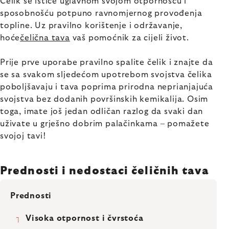
Čelik se ističe uglavnom svojom otpornošću i
sposobnošću potpuno ravnomjernog provođenja
topline. Uz pravilno korištenje i održavanje,
hoće
čelična tava
vaš pomoćnik za cijeli život.
Prije prve uporabe pravilno spalite čelik i znajte da
se sa svakom sljedećom upotrebom svojstva čelika
poboljšavaju i tava poprima prirodna neprianjajuća
svojstva bez dodanih površinskih kemikalija. Osim
toga, imate još jedan odličan razlog da svaki dan
uživate u grješno dobrim palačinkama – pomažete
svojoj tavi!
Prednosti i nedostaci čeličnih tava
Prednosti
Visoka otpornost i čvrstoća