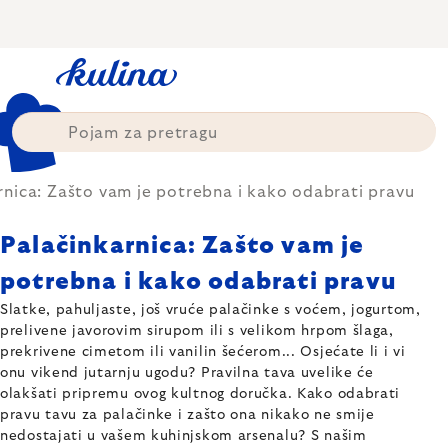
Skip
to
content
rnica: Zašto vam je potrebna i kako odabrati pravu
Palačinkarnica: Zašto vam je
potrebna i kako odabrati pravu
Slatke, pahuljaste, još vruće palačinke s voćem, jogurtom,
prelivene javorovim sirupom ili s velikom hrpom šlaga,
prekrivene cimetom ili vanilin šećerom... Osjećate li i vi
onu vikend jutarnju ugodu? Pravilna tava uvelike će
olakšati pripremu ovog kultnog doručka. Kako odabrati
pravu tavu za palačinke i zašto ona nikako ne smije
nedostajati u vašem kuhinjskom arsenalu? S našim