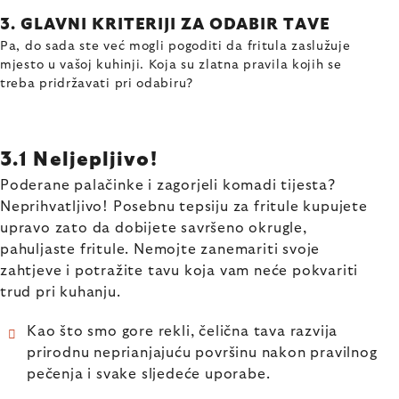
3. GLAVNI KRITERIJI ZA ODABIR TAVE
Pa, do sada ste već mogli pogoditi da fritula zaslužuje
mjesto u vašoj kuhinji. Koja su zlatna pravila kojih se
treba pridržavati pri odabiru?
3.1 Neljepljivo!
Poderane palačinke i zagorjeli komadi tijesta?
Neprihvatljivo! Posebnu tepsiju za fritule kupujete
upravo zato da dobijete savršeno okrugle,
pahuljaste fritule. Nemojte zanemariti svoje
zahtjeve i potražite tavu koja vam neće pokvariti
trud pri kuhanju.
Kao što smo gore rekli, čelična tava razvija
prirodnu neprianjajuću površinu nakon pravilnog
pečenja i svake sljedeće uporabe.