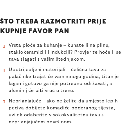
ŠTO TREBA RAZMOTRITI PRIJE
KUPNJE FAVOR PAN
Vrsta ploče za kuhanje – kuhate li na plinu,
staklokeramici ili indukciji? Provjerite hoće li se
tava slagati s vašim štednjakom.
Upotrijebljeni materijali –⁠ čelična tava za
palačinke trajat će vam mnogo godina, titan je
lagan i gotovo ga nije potrebno održavati, a
aluminij će biti vruć u trenu.
Neprianjajuće -⁠ ako ne želite da umjesto lepih
peciva dobijete komadiće poderanog tijesta,
uvijek odaberite visokokvalitetnu tavu s
neprianjajućom površinom.