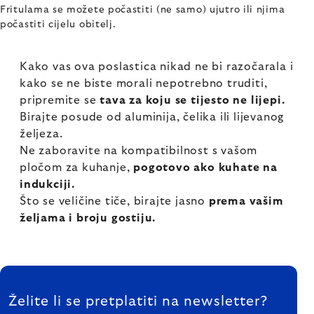
Fritulama se možete počastiti (ne samo) ujutro ili njima
počastiti cijelu obitelj.
Kako vas ova poslastica nikad ne bi razočarala i
kako se ne biste morali nepotrebno truditi,
pripremite se
tava za koju se tijesto ne lijepi.
Birajte posude od aluminija, čelika ili lijevanog
željeza.
Ne zaboravite na kompatibilnost s vašom
pločom za kuhanje,
pogotovo ako kuhate na
indukciji.
Što se veličine tiče, birajte jasno
prema vašim
željama i broju gostiju.
FOOTER
Želite li se pretplatiti na newsletter?