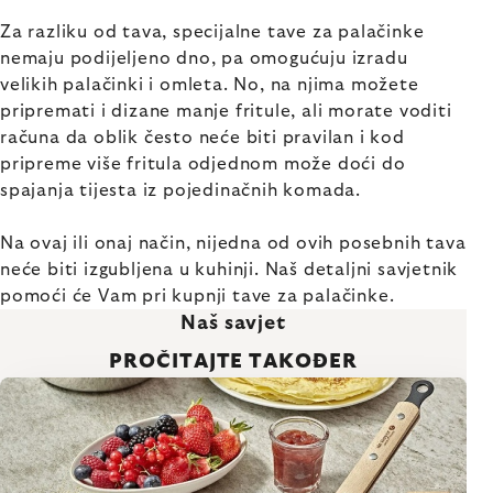
Za razliku od tava, specijalne tave za palačinke
nemaju podijeljeno dno, pa omogućuju izradu
velikih palačinki i omleta. No, na njima možete
pripremati i dizane manje fritule, ali morate voditi
računa da oblik često neće biti pravilan i kod
pripreme više fritula odjednom može doći do
spajanja tijesta iz pojedinačnih komada.
Na ovaj ili onaj način, nijedna od ovih posebnih tava
neće biti izgubljena u kuhinji. Naš detaljni savjetnik
pomoći će Vam pri kupnji tave za palačinke.
Naš savjet
PROČITAJTE TAKOĐER