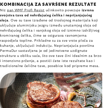
KOMBINACIJA ZA SAVRŠENE REZULTATE
Niz
pan WMF Profi Resist
učinkovito povezuje
izvrsna
svojstva tava od nehrđajućeg čelika i neprijanjajućeg
sloja
. Ove su tave izrađene od troslojnog materijala koji
uključuje aluminijsku jezgru između unutarnjeg sloja od
nehrđajućeg čelika i vanjskog sloja od iznimno izdržljivog
kromiranog čelika, čime se osigurava ravnomjerna
raspodjela topline. Prikladne su za sve vrste ploča za
kuhanje, uključujući indukciju. Neprianjajuća površina
PermaDur sastavljena je od jedinstvene uzdignute
strukture u obliku saća, što ove tave čini idealnim za brzo
i intenzivno prženje, a postići ćete iste rezultate kao i
tradicionalne čelične tave, posebice kod pripreme mesa.