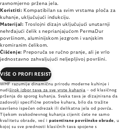
ravnomjerno pržena jela.
Koristiti:
Kompatibilan sa svim vrstama ploča za
kuhanje, uključujući indukciju.
Materijal:
Troslojni dizajn uključujući unutarnji
nehrđajući čelik s neprianjajućom PermaDur
površinom, aluminijskom jezgrom i vanjskim
kromiranim čelikom.
Čišćenje:
Preporuča se ručno pranje, ali je vrlo
jednostavno zahvaljujući neljepljivoj površini.
VIŠE O PROFI RESIST
WMF razumije dinamičnu prirodu moderne kuhinje i
nudi
širok izbor tava za sve vrste kuhanja
– od klasičnog
prženja do sporog kuhanja. Svaka tava je dizajnirana da
zadovolji specifične potrebe kuhara, bilo da tražite
savršeno ispečen odrezak ili delikatna jela od povrća.
Tijekom svakodnevnog kuhanja cijenit ćete ne samo
kvalitetu obrade, već i
patentirane površinske obrade
, u
kojoj su sve prednosti klasičnih tava spojene s