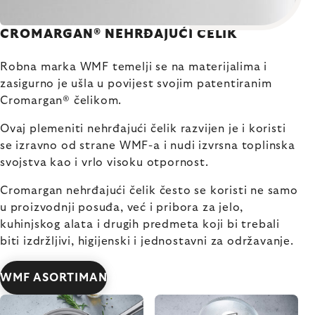
CROMARGAN® NEHRĐAJUĆI ČELIK
Robna marka WMF temelji se na materijalima i
zasigurno je ušla u povijest svojim patentiranim
Cromargan® čelikom.
Ovaj plemeniti nehrđajući čelik razvijen je i koristi
se izravno od strane WMF-a i nudi izvrsna toplinska
svojstva kao i vrlo visoku otpornost.
Cromargan nehrđajući čelik često se koristi ne samo
u proizvodnji posuđa, već i pribora za jelo,
kuhinjskog alata i drugih predmeta koji bi trebali
biti izdržljivi, higijenski i jednostavni za održavanje.
WMF ASORTIMAN