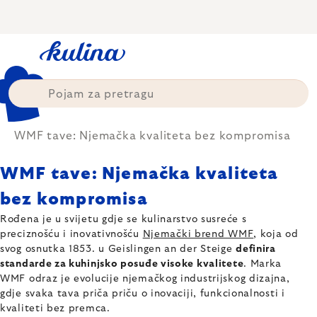
Skip
to
content
WMF tave: Njemačka kvaliteta bez kompromisa
WMF tave: Njemačka kvaliteta
bez kompromisa
Rođena je u svijetu gdje se kulinarstvo susreće s
preciznošću i inovativnošću
Njemački brend WMF
, koja od
svog osnutka 1853. u Geislingen an der Steige
definira
standarde za kuhinjsko posuđe visoke kvalitete
. Marka
WMF odraz je evolucije njemačkog industrijskog dizajna,
gdje svaka tava priča priču o inovaciji, funkcionalnosti i
kvaliteti bez premca.