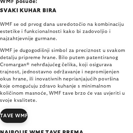
WMF posude:
SVAKI KUHAR BIRA
WMF se od prvog dana usredotočio na kombinaciju
estetike i funkcionalnosti kako bi zadovoljio i
najzahtjevnije gurmane.
WMF je dugogodišnji simbol za preciznost u svakom
detalju pripreme hrane. Bilo putem patentiranog
Cromargan® nehrđajućeg čelika, koji osigurava
trajnost, jednostavno održavanje i nepromijenjen
okus hrane, ili inovativnih neprianjajućih površina
koje omogućuju zdravo kuhanje s minimalnom
količinom masnoće, WMF tave brzo će vas uvjeriti u
svoje kvalitete.
TAVE WMF
NAJBOLJE WMF TAVE PREMA