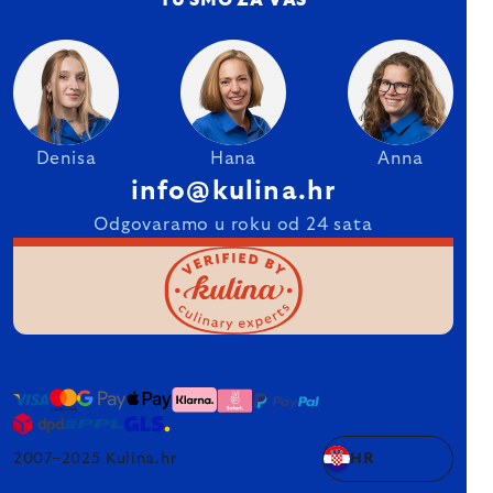
TU SMO ZA VAS
Denisa
Hana
Anna
info@kulina.hr
Odgovaramo u roku od 24 sata
2007–2025 Kulina.hr
HR