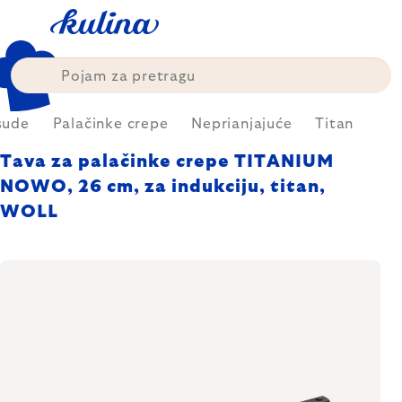
Skip
to
content
sude
Palačinke crepe
Neprianjajuće
Titan
Tava za palačinke crepe TITANIUM
NOWO, 26 cm, za indukciju, titan,
WOLL