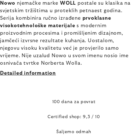
Nowo
njemačke marke
WOLL
postale su klasika na
svjetskim tržištima u proteklih petnaest godina.
Serija kombinira ručno izrađene
prvoklasne
visokotehnološke materijale
s modernim
proizvodnim procesima i promišljenim dizajnom,
jamčeći izvrsne rezultate kuhanja. Uostalom,
njegovu visoku kvalitetu već je provjerilo samo
vrijeme. Nije uzalud Nowo u svom imenu nosio ime
osnivača tvrtke Norberta Wolla.
Detailed information
100 dana za povrat
Certified shop: 9,3 / 10
Šaljemo odmah