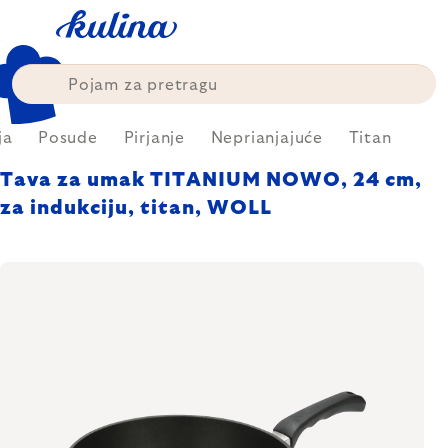
Skip
to
content
ja
Posude
Pirjanje
Neprianjajuće
Titan
Tava za umak TITANIUM NOWO, 24 cm,
za indukciju, titan, WOLL