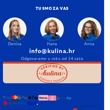
TU SMO ZA VAS
Denisa
Hana
Anna
info@kulina.hr
Odgovaramo u roku od 24 sata