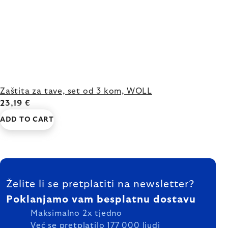
Zaštita za tave, set od 3 kom, WOLL
23,19 €
ADD TO CART
FOOTER
Želite li se pretplatiti na newsletter?
Poklanjamo vam besplatnu dostavu
Maksimalno 2x tjedno
Već se pretplatilo 177 000 ljudi