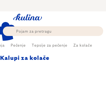
Skip
to
content
nja
Pečenje
Tepsije za pečenje
Za kolače
Kalupi za kolače