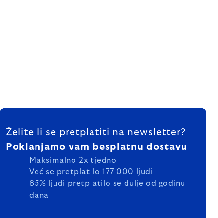
FOOTER
Želite li se pretplatiti na newsletter?
Poklanjamo vam besplatnu dostavu
Maksimalno 2x tjedno
Već se pretplatilo 177 000 ljudi
85% ljudi pretplatilo se dulje od godinu
dana