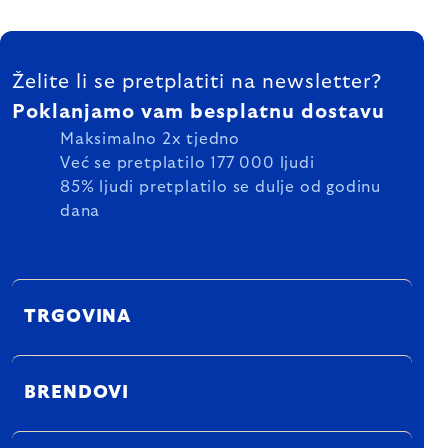
FOOTER
Želite li se pretplatiti na newsletter?
Poklanjamo vam besplatnu dostavu
Maksimalno 2x tjedno
Već se pretplatilo 177 000 ljudi
85% ljudi pretplatilo se dulje od godinu
dana
TRGOVINA
BRENDOVI