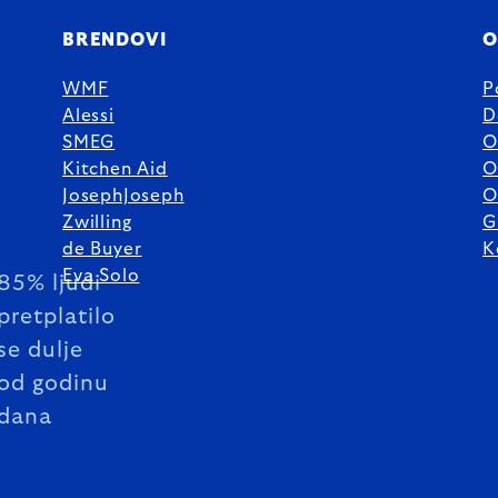
BRENDOVI
O
WMF
P
Alessi
D
SMEG
O
Kitchen Aid
O
JosephJoseph
O
Zwilling
G
de Buyer
K
Eva Solo
85% ljudi
pretplatilo
se dulje
od godinu
dana