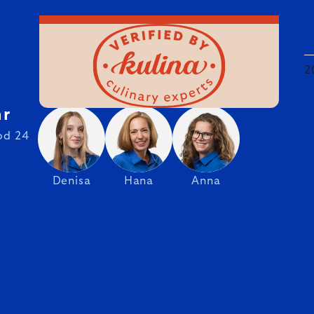
2
hr
od 24
Denisa
Hana
Anna