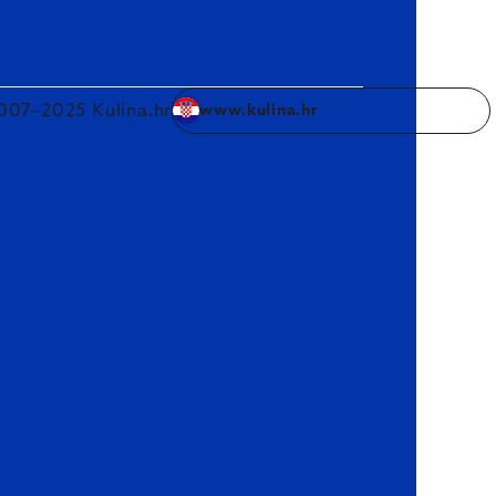
007–2025 Kulina.hr
www.kulina.hr