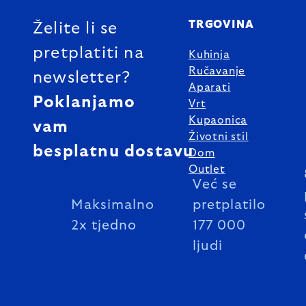
TRGOVINA
Želite li se
pretplatiti na
Kuhinja
Ručavanje
newsletter?
Aparati
Poklanjamo
Vrt
Kupaonica
vam
Životni stil
besplatnu dostavu
Dom
Outlet
Već se
Maksimalno
pretplatilo
2x tjedno
177 000
ljudi