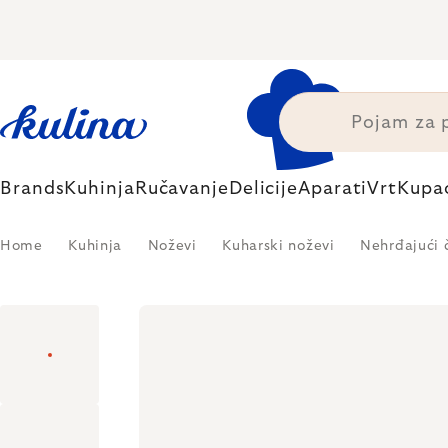
Skip
to
content
Brands
Kuhinja
Ručavanje
Delicije
Aparati
Vrt
Kupa
Home
Kuhinja
Noževi
Kuharski noževi
Nehrđajući 