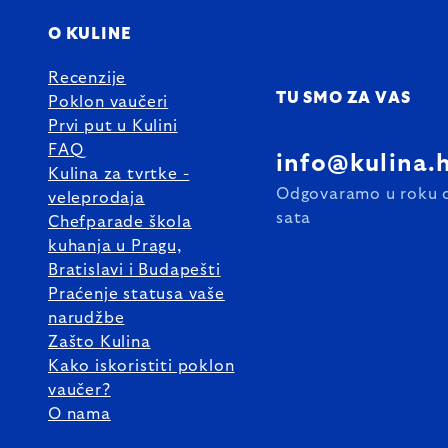
O KULINE
Recenzije
TU SMO ZA VAS
Poklon vaučeri
Prvi put u Kulini
FAQ
info@kulina.
Kulina za tvrtke -
Odgovaramo u roku 
veleprodaja
sata
Chefparade škola
kuhanja u Pragu,
Bratislavi i Budapešti
Praćenje statusa vaše
narudžbe
Zašto Kulina
Kako iskoristiti poklon
vaučer?
O nama