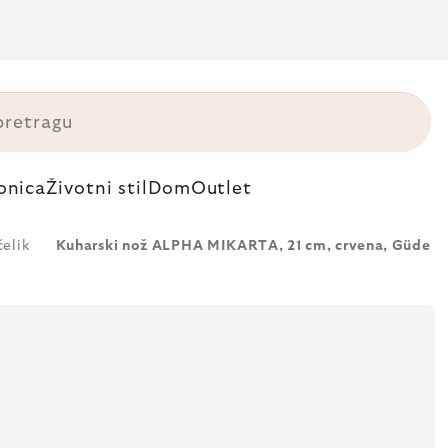
onica
Životni stil
Dom
Outlet
čelik
Kuharski nož ALPHA MIKARTA, 21 cm, crvena, Güde