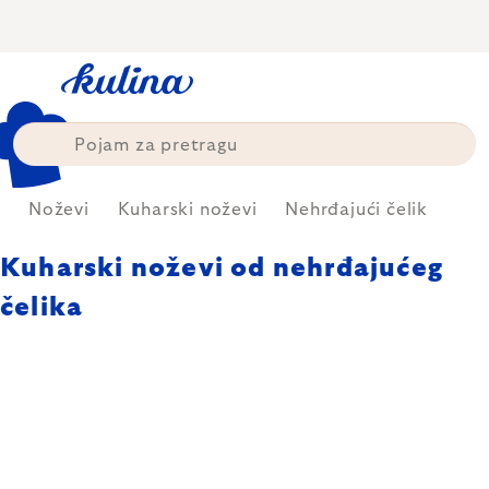
Skip
to
content
a
Noževi
Kuharski noževi
Nehrđajući čelik
Kuharski noževi od nehrđajućeg
čelika