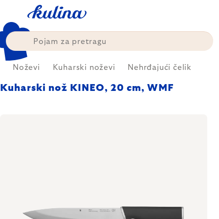
Skip
to
content
a
Noževi
Kuharski noževi
Nehrđajući čelik
Kuharski nož KINEO, 20 cm, WMF