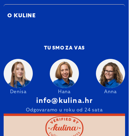
O KULINE
TU SMO ZA VAS
Denisa
Hana
Anna
info@kulina.hr
Odgovaramo u roku od 24 sata