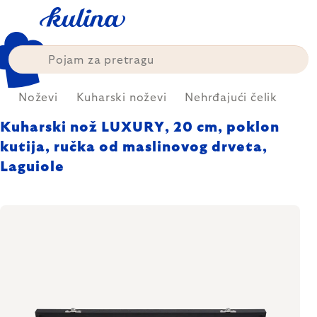
Skip
to
content
a
Noževi
Kuharski noževi
Nehrđajući čelik
Kuharski nož LUXURY, 20 cm, poklon
kutija, ručka od maslinovog drveta,
Laguiole