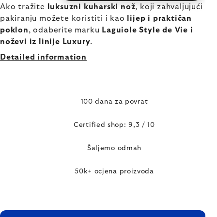
Ako tražite
luksuzni kuharski nož
, koji zahvaljujući
pakiranju možete koristiti i kao
lijep i praktičan
poklon
, odaberite marku
Laguiole Style de Vie i
noževi iz linije Luxury
.
Detailed information
100 dana za povrat
Certified shop: 9,3 / 10
Šaljemo odmah
50k+ ocjena proizvoda
FOOTER